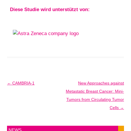
Diese Studie wird unterstützt von:
Post
←
CAMBRIA-1
New Approaches against
navigation
Metastatic Breast Cancer: Mini-
Tumors from Circulating Tumor
Cells
→
NEWS