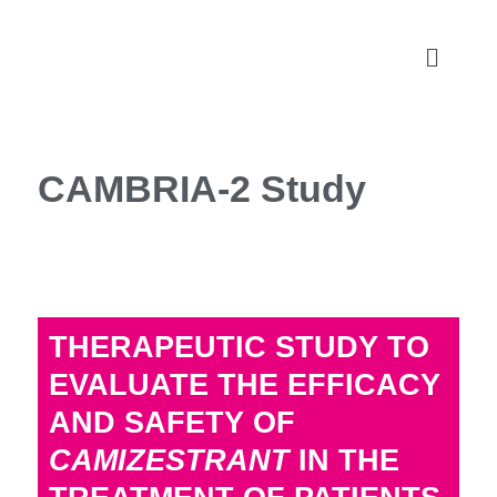
CAMBRIA-2 Study
THERAPEUTIC STUDY TO
EVALUATE THE EFFICACY
AND SAFETY OF
CAMIZESTRANT
IN THE