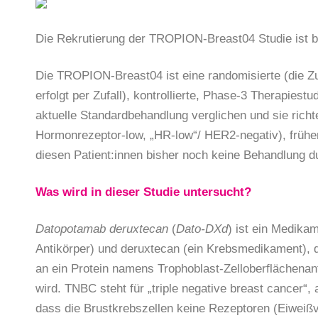
Die Rekrutierung der TROPION-Breast04 Studie ist b
Die TROPION-Breast04 ist eine randomisierte (die Zu
erfolgt per Zufall), kontrollierte, Phase-3 Therapiest
aktuelle Standardbehandlung verglichen und sie richte
Hormonrezeptor-low, „HR-low“/ HER2-negativ), frühem
diesen Patient:innen bisher noch keine Behandlung d
Was wird in dieser Studie untersucht?
Datopotamab deruxtecan
(
Dato-DXd
) ist ein Medika
Antikörper) und deruxtecan (ein Krebsmedikament), 
an ein Protein namens Trophoblast-Zelloberflächen
wird. TNBC steht für „triple negative breast cancer“,
dass die Brustkrebszellen keine Rezeptoren (Eiweiß