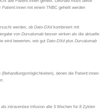
t alle Patient:innen geheilt. Deshalb muss diese
 Patient:innen mit einem TNBC geheilt werden
ersucht werden, ob
Dato-DXd
kombiniert mit
itergabe von
Durvalumab
besser wirken als die aktuelle
ie wird bewerten, wie gut
Dato-DXd
plus
Durvalumab
(Behandlungsmöglichkeiten), denen die Patient:innen
n:
als intravenöse Infusion alle 3 Wochen für 8 Zyklen