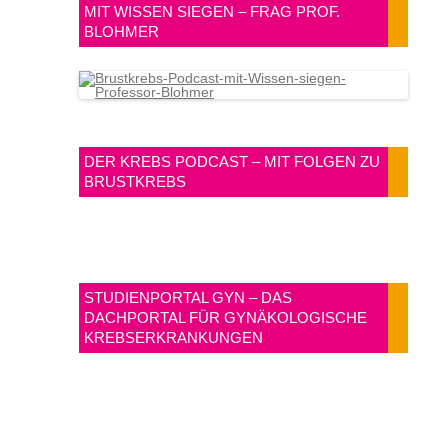
MIT WISSEN SIEGEN – FRAG PROF.
BLOHMER
DER KREBS PODCAST – MIT FOLGEN ZU
BRUSTKREBS
STUDIENPORTAL GYN – DAS
DACHPORTAL FÜR GYNÄKOLOGISCHE
KREBSERKRANKUNGEN