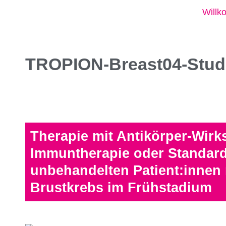
Will
TROPION-Breast04-Stud
Therapie mit Antikörper-Wirk
Immuntherapie oder Standard
unbehandelten Patient:innen 
Brustkrebs im Frühstadium