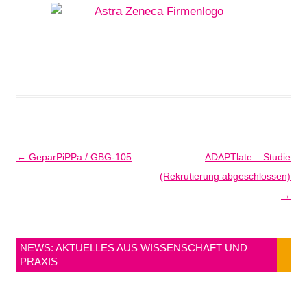
Beitragsnavigation
←
GeparPiPPa / GBG-105
ADAPTlate – Studie
(Rekrutierung abgeschlossen)
→
NEWS: AKTUELLES AUS WISSENSCHAFT UND
PRAXIS