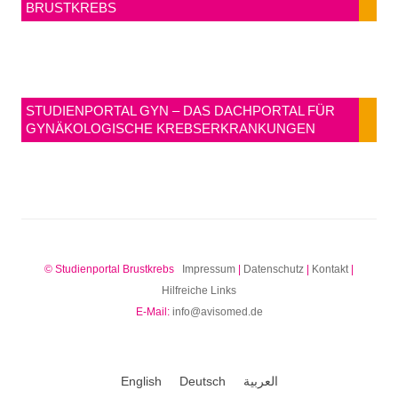
BRUSTKREBS
STUDIENPORTAL GYN – DAS DACHPORTAL FÜR
GYNÄKOLOGISCHE KREBSERKRANKUNGEN
© Studienportal Brustkrebs
Impressum
|
Datenschutz
|
Kontakt
|
Hilfreiche Links
E-Mail:
info@avisomed.de
English
Deutsch
العربية