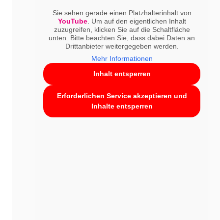
Sie sehen gerade einen Platzhalterinhalt von
Merck gab bekannt, dass die Phase-3-Studie
YouTube
. Um auf den eigentlichen Inhalt
zuzugreifen, klicken Sie auf die Schaltfläche
KEYNOTE-522 mit Keytruda (Anti-PD-1 Therapie) ihr
unten. Bitte beachten Sie, dass dabei Daten an
Drittanbieter weitergegeben werden.
Ziel der Gesamtüberlebensrate bei Hochrisiko-
Mehr Informationen
Frühstadien von triple-negativem Brustkrebs (TNBC)
Inhalt entsperren
erreicht hat. In Kombination mit Chemotherapie als
präoperative Behandlung und anschließender
Erforderlichen Service akzeptieren und
Monotherapie nach der Operation zeigte Keytruda
Inhalte entsperren
eine signifikante Verbesserung im Vergleich zu
alleiniger Chemotherapie. Es wurden keine neuen
Sicherheitsbedenken festgestellt. Dies ist das erste
Mal, dass eine Immuntherapie-basierte Behandlung
einen Überlebensvorteil bei TNBC-Patienten zeigt.
Mehr Informationen…