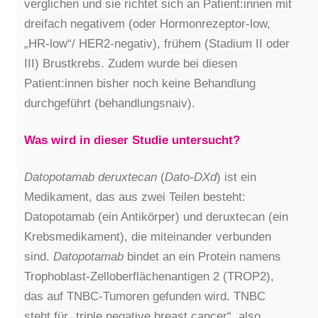
verglichen und sie richtet sich an Patient:innen mit
dreifach negativem (oder Hormonrezeptor-low,
„HR-low“/ HER2-negativ), frühem (Stadium II oder
III) Brustkrebs. Zudem wurde bei diesen
Patient:innen bisher noch keine Behandlung
durchgeführt (behandlungsnaiv).
Was wird in dieser Studie untersucht?
Datopotamab deruxtecan
(
Dato-DXd
) ist ein
Medikament, das aus zwei Teilen besteht:
Datopotamab (ein Antikörper) und deruxtecan (ein
Krebsmedikament), die miteinander verbunden
sind.
Datopotamab
bindet an ein Protein namens
Trophoblast-Zelloberflächenantigen 2 (TROP2),
das auf TNBC-Tumoren gefunden wird. TNBC
steht für „triple negative breast cancer“, also