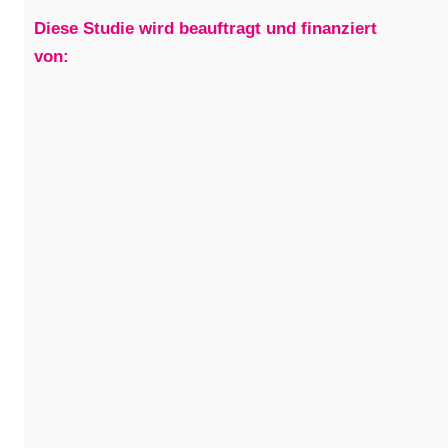
Diese Studie wird beauftragt und finanziert
von:
Änderung ab 1. Juli – Mammographie-
Screening auch für Frauen im Alter 70-75
Ab dem 1. Juli 2024 wird das Mammographie-