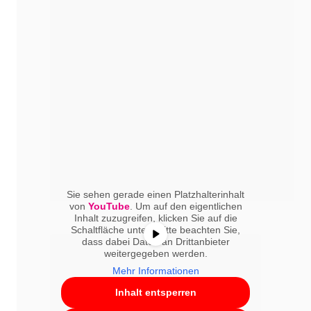
Sie sehen gerade einen Platzhalterinhalt
von
YouTube
. Um auf den eigentlichen
Inhalt zuzugreifen, klicken Sie auf die
Prof. Janni vom Universitätsklinikum Ulm hat uns auf
Schaltfläche unten. Bitte beachten Sie,
dem Post-ASCO, dem 25. gynäkologischen
dass dabei Daten an Drittanbieter
weitergegeben werden.
Onkologie-Update der NOGGO in Berlin, die
Mehr Informationen
SURVIVE-Studie vorgestellt. Dabei wurden die
Inhalt entsperren
wichtigsten und neuesten Entwicklungen in der